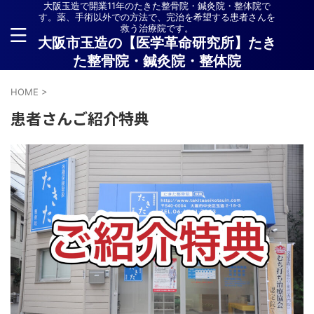
大阪玉造で開業11年のたきた整骨院・鍼灸院・整体院で
す。薬、手術以外での方法で、完治を希望する患者さんを
救う治療院です。
大阪市玉造の【医学革命研究所】たき
た整骨院・鍼灸院・整体院
HOME
>
患者さんご紹介特典