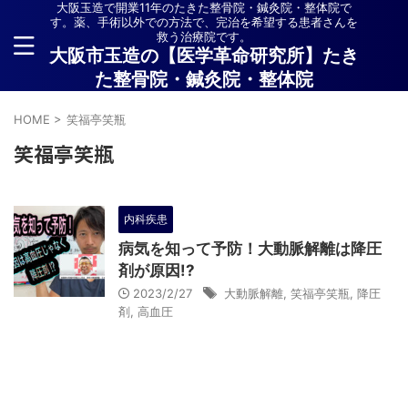
大阪玉造で開業11年のたきた整骨院・鍼灸院・整体院で
す。薬、手術以外での方法で、完治を希望する患者さんを
救う治療院です。
大阪市玉造の【医学革命研究所】たき
た整骨院・鍼灸院・整体院
HOME
>
笑福亭笑瓶
笑福亭笑瓶
内科疾患
病気を知って予防！大動脈解離は降圧
剤が原因!?
2023/2/27
大動脈解離
,
笑福亭笑瓶
,
降圧
剤
,
高血圧