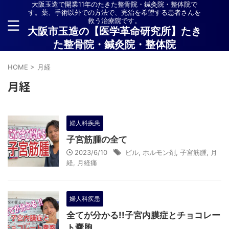
大阪玉造で開業11年のたきた整骨院・鍼灸院・整体院で
す。薬、手術以外での方法で、完治を希望する患者さんを
救う治療院です。
大阪市玉造の【医学革命研究所】たき
た整骨院・鍼灸院・整体院
HOME
>
月経
月経
婦人科疾患
子宮筋腫の全て
2023/6/10
ピル
,
ホルモン剤
,
子宮筋腫
,
月
経
,
月経痛
婦人科疾患
全てが分かる!!子宮内膜症とチョコレー
ト嚢胞