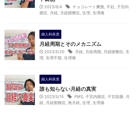
2023/6/4
チョコレート嚢胞
,
不妊
,
子宮内
膜症
,
月経
,
月経困難症
,
生理
,
生理痛
婦人科疾患
月経周期とそのメカニズム
2023/5/20
月経
,
月経周期
,
月経困難症
,
生
理
,
生理不順
,
生理痛
婦人科疾患
誰も知らない月経の真実
2023/5/15
PMS
,
子宮内膜症
,
子宮筋腫
,
月
経
,
月経困難症
,
無月経
,
生理
,
生理痛