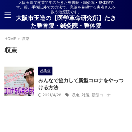
大阪玉造で開業11年のたきた整骨院・鍼灸院・整体院で
す。薬、手術以外での方法で、完治を希望する患者さんを
救う治療院です。
大阪市玉造の【医学革命研究所】たき
た整骨院・鍼灸院・整体院
HOME
>
収束
収束
感染症
みんなで協力して新型コロナをやっつ
ける方法
2021/4/28
収束
,
対策
,
新型コロナ