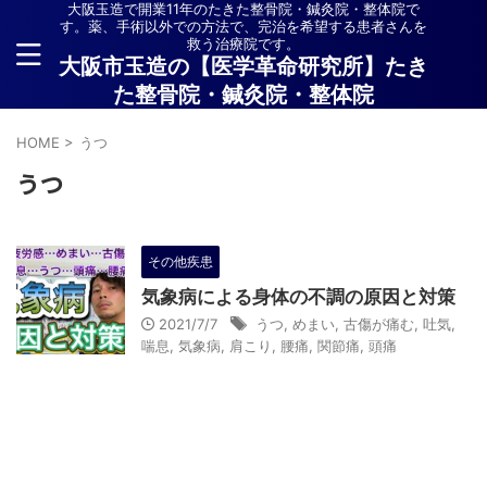
大阪玉造で開業11年のたきた整骨院・鍼灸院・整体院で
す。薬、手術以外での方法で、完治を希望する患者さんを
救う治療院です。
大阪市玉造の【医学革命研究所】たき
た整骨院・鍼灸院・整体院
HOME
>
うつ
うつ
その他疾患
気象病による身体の不調の原因と対策
2021/7/7
うつ
,
めまい
,
古傷が痛む
,
吐気
,
喘息
,
気象病
,
肩こり
,
腰痛
,
関節痛
,
頭痛