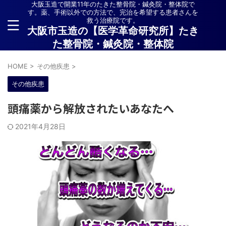
大阪玉造で開業11年のたきた整骨院・鍼灸院・整体院で
す。薬、手術以外での方法で、完治を希望する患者さんを
救う治療院です。
大阪市玉造の【医学革命研究所】たき
た整骨院・鍼灸院・整体院
HOME
>
その他疾患
>
その他疾患
頭痛薬から解放されたいあなたへ
2021年4月28日