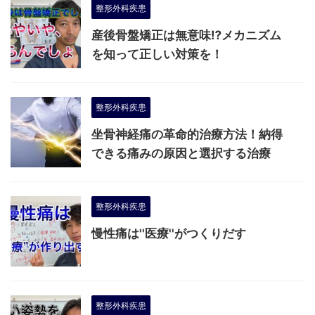
整形外科疾患
産後骨盤矯正は無意味⁉︎メカニズム
を知って正しい対策を！
整形外科疾患
坐骨神経痛の革命的治療方法！納得
できる痛みの原因と選択する治療
整形外科疾患
慢性痛は''医療''がつくりだす
整形外科疾患