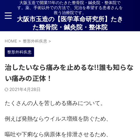
大阪玉造で開業11年のたきた整骨院・鍼灸院・整体院で
す。薬、手術以外での方法で、完治を希望する患者さんを
救う治療院です。
大阪市玉造の【医学革命研究所】たき
た整骨院・鍼灸院・整体院
HOME
>
整形外科疾患
>
整形外科疾患
治したいなら痛みを止めるな!!誰も知らな
い痛みの正体！
2021年4月28日
たくさんの人を苦しめる痛みについて。
例えば発熱ならウイルス増殖を防ぐため、
嘔吐や下痢なら病原体を排泄させるため、