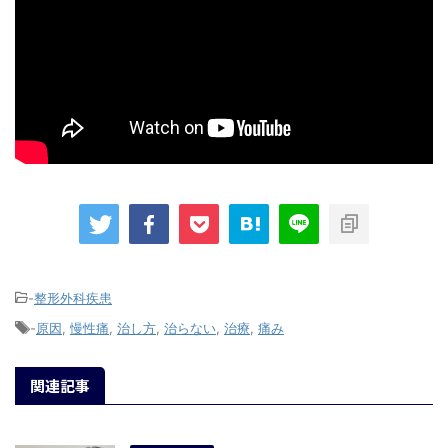
-
整形外科疾患
-
原因
,
慢性痛
,
治し方
,
治らない
,
治療
,
痛み
関連記事