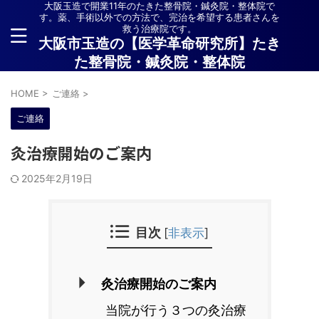
大阪玉造で開業11年のたきた整骨院・鍼灸院・整体院で
す。薬、手術以外での方法で、完治を希望する患者さんを
救う治療院です。
大阪市玉造の【医学革命研究所】たき
た整骨院・鍼灸院・整体院
HOME
>
ご連絡
>
ご連絡
灸治療開始のご案内
2025年2月19日
目次
[
非表示
]
灸治療開始のご案内
当院が行う３つの灸治療